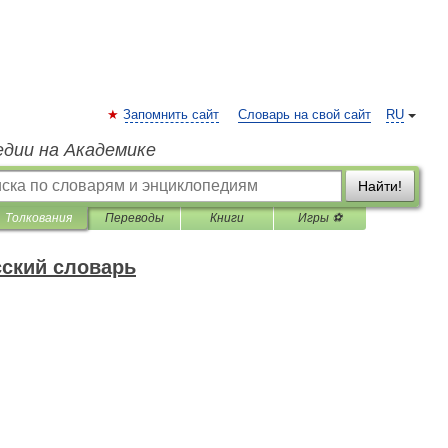
Запомнить сайт
Словарь на свой сайт
RU
едии на Академике
Найти!
Толкования
Переводы
Книги
Игры ⚽
ский словарь