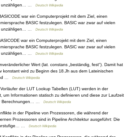
 in unzähligen… …
Deutsch Wikipedia
BASICODE war ein Computerprojekt mit dem Ziel, einen
mmiersprache BASIC festzulegen. BASIC war zwar auf vielen
 in unzähligen… …
Deutsch Wikipedia
ASICODE war ein Computerprojekt mit dem Ziel, einen
mmiersprache BASIC festzulegen. BASIC war zwar auf vielen
 in unzähligen… …
Deutsch Wikipedia
nveränderlicher Wert (lat. constans „beständig, fest“). Damit hat
iv konstant wird zu Beginn des 18.Jh aus dem Lateinischen
tend …
Deutsch Wikipedia
 Vorläufer der LUT Lookup Tabellen (LUT) werden in der
t, um Informationen statisch zu definieren und diese zur Laufzeit
ger Berechnungen… …
Deutsch Wikipedia
flikte in der Pipeline von Prozessoren, die während der
rnen Prozessoren sind in Pipeline Architektur ausgeführt: Die
mehrstufige… …
Deutsch Wikipedia