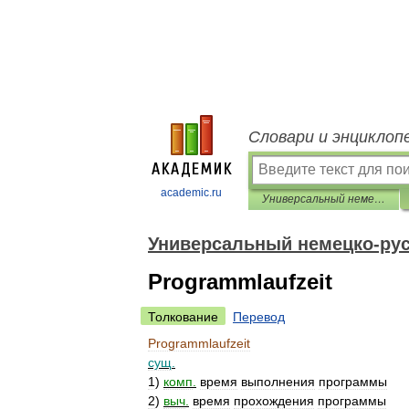
Словари и энциклоп
academic.ru
Универсальный немецко-русский словарь
Универсальный немецко-рус
Programmlaufzeit
Толкование
Перевод
Programmlaufzeit
сущ
.
1
)
комп
.
время
выполнения
программы
2
)
выч
.
время
прохождения
программы