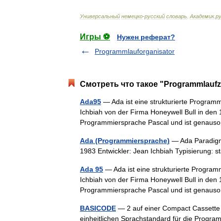
Универсальный
немецко
-
русский
словарь
.
Академик
.
ру
Игры ⚽
Нужен реферат?
Programmlauforganisator
Смотреть что такое "Programmlaufze
Ada95
— Ada ist eine strukturierte Program
Ichbiah von der Firma Honeywell Bull in den 
Programmiersprache Pascal und ist gena
Ada (Programmiersprache)
— Ada Paradigmen
1983 Entwickler: Jean Ichbiah Typisierung:
Ada 95
— Ada ist eine strukturierte Program
Ichbiah von der Firma Honeywell Bull in den 
Programmiersprache Pascal und ist gena
BASICODE
— 2 auf einer Compact Cassette
einheitlichen Sprachstandard für die Progra